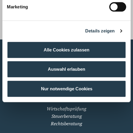
Kanzleizeitschrift Sonderausgabe Juni 2024
Marketing
Sonderausgabe Juni 2024
Details zeigen
Alle Cookies zulassen
Profil
Über WWS
Auswahl erlauben
WWS Standorte
WWS International
Nur notwendige Cookies
Leistungen
Wirtschaftsprüfung
Steuerberatung
Rechtsberatung