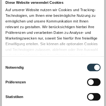
Diese Website verwendet Cookies
Rechtsberatung ›
Auf unserer Website nutzen wir Cookies und Tracking-
Technologien, um Ihnen eine bestmögliche Nutzung zu
ermöglichen und unsere Kommunikation mit Ihnen
relevant zu gestalten. Wir berücksichtigen hierbei Ihre
Präferenzen und verarbeiten Daten zu Analyse- und
Marketingzwecken nur, soweit Sie hierfür Ihre freiwillige
Welche Entscheidungen haben welche Auswirkungen auf
Einwilligung erteilen. Sie können alle optionalen Cookies
Ihr Geschäft? Unsere Rechtsberatung informiert unsere
und Technologien zulassen, ablehnen oder Ihre Auswahl
Mandanten laufend über Änderungen in verschiedenen
individuell festlegen. Ihre Einwilligung können Sie
für sie relevanten Rechtsgebieten.
jederzeit mit Wirkung für die Zukunft widerrufen.
Einwilligungsauswahl
Informationen zu von uns und Drittanbietern eingesetzten
Notwendig
Kanzleizeitschrift
Technologien sowie zum Widerruf finden Sie in unserer
Laden Sie sich hier unsere aktuelle Kanzleizeitschrift
Datenschutzerklärung
.
Präferenzen
"WegWeiSer" herunter.
Statistiken
Aktuelle Ausgabe, August 2026