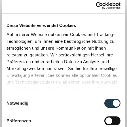
Prüfung der Unternehmereigenschaft der
öffentlichen
Hand nach § 2b UstG
Spezialberatung in Umsatzsteuerfragen im
Nonprofit-
Diese Website verwendet Cookies
Sektor
Auf unserer Website nutzen wir Cookies und Tracking-
Technologien, um Ihnen eine bestmögliche Nutzung zu
Zur Übersicht
ermöglichen und unsere Kommunikation mit Ihnen
relevant zu gestalten. Wir berücksichtigen hierbei Ihre
Präferenzen und verarbeiten Daten zu Analyse- und
Sprechen Sie uns an:
Marketingzwecken nur, soweit Sie hierfür Ihre freiwillige
Mönchengladbach
Einwilligung erteilen. Sie können alle optionalen Cookies
und Technologien zulassen, ablehnen oder Ihre Auswahl
WWS Wirtz, Walter, Schmitz GmbH
individuell festlegen. Ihre Einwilligung können Sie
Wirtschaftsprüfungsgesellschaft
jederzeit mit Wirkung für die Zukunft widerrufen.
Steuerberatungsgesellschaft
Einwilligungsauswahl
Informationen zu von uns und Drittanbietern eingesetzten
Notwendig
Wilhelm-Strauß-Straße 45-47
Technologien sowie zum Widerruf finden Sie in unserer
41236 Mönchengladbach
Tel.: 02166 971-0
Datenschutzerklärung
.
Präferenzen
Fax: 02166 971-200