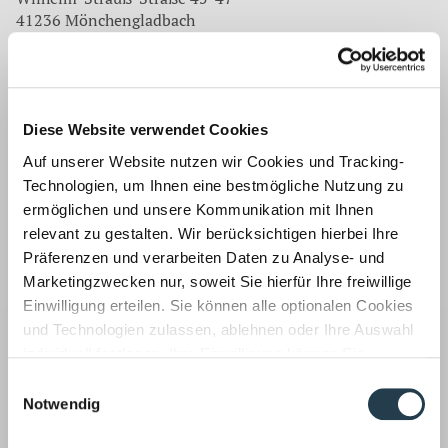
41236 Mönchengladbach
Tel.: 02166 971-0
Fax: 02166 971-200
E-Mail:
info-mg@wws-gruppe.de
Nettetal
Diese Website verwendet Cookies
WWS Wirtz, Walter, Schmitz GmbH
Auf unserer Website nutzen wir Cookies und Tracking-
Wirtschaftsprüfungsgesellschaft
Technologien, um Ihnen eine bestmögliche Nutzung zu
Steuerberatungsgesellschaft
ermöglichen und unsere Kommunikation mit Ihnen
Dülkener Straße 5
relevant zu gestalten. Wir berücksichtigen hierbei Ihre
41334 Nettetal
Präferenzen und verarbeiten Daten zu Analyse- und
Tel.: 02153 9777-0
Marketingzwecken nur, soweit Sie hierfür Ihre freiwillige
Fax: 02153 9777-33
Einwilligung erteilen. Sie können alle optionalen Cookies
E-Mail:
info-ne@wws-gruppe.de
und Technologien zulassen, ablehnen oder Ihre Auswahl
Aachen
individuell festlegen. Ihre Einwilligung können Sie
jederzeit mit Wirkung für die Zukunft widerrufen.
WWS Wirtz, Walter, Schmitz GmbH
Einwilligungsauswahl
Informationen zu von uns und Drittanbietern eingesetzten
Notwendig
Wirtschaftsprüfungsgesellschaft
Technologien sowie zum Widerruf finden Sie in unserer
Steuerberatungsgesellschaft