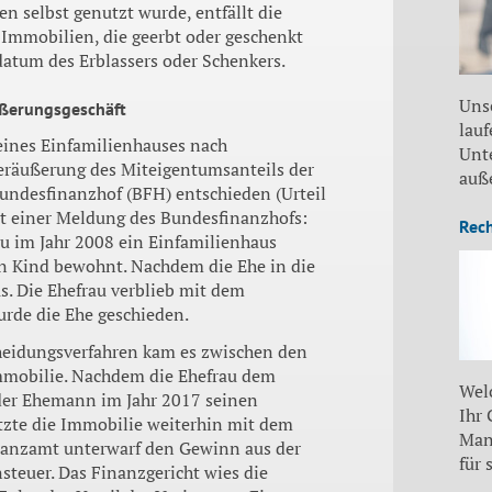
n selbst genutzt wurde, entfällt die
 Immobilien, die geerbt oder geschenkt
atum des Erblassers oder Schenkers.
Uns
äußerungsgeschäft
lauf
 eines Einfamilienhauses nach
Unt
räußerung des Miteigentumsanteils der
auß
undesfinanzhof (BFH) entschieden (Urteil
ut einer Meldung des Bundesfinanzhofs:
Rec
u im Jahr 2008 ein Einfamilienhaus
 Kind bewohnt. Nachdem die Ehe in die
s. Die Ehefrau verblieb mit dem
rde die Ehe geschieden.
eidungsverfahren kam es zwischen den
mmobilie. Nachdem die Ehefrau dem
Wel
 der Ehemann im Jahr 2017 seinen
Ihr
utzte die Immobilie weiterhin mit dem
Man
anzamt unterwarf den Gewinn aus der
für 
teuer. Das Finanzgericht wies die