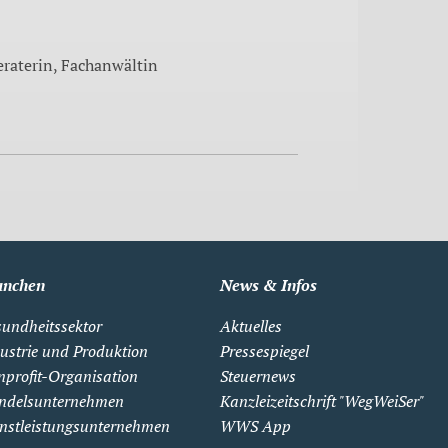
eraterin, Fachanwältin
anchen
News & Infos
undheitssektor
Aktuelles
ustrie und Produktion
Pressespiegel
profit-Organisation
Steuernews
ndelsunternehmen
Kanzleizeitschrift "WegWeiSer"
nstleistungsunternehmen
WWS App