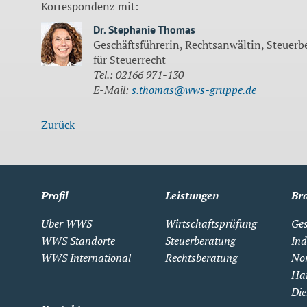
Korrespondenz mit:
Dr. Stephanie Thomas
Geschäftsführerin, Rechtsanwältin, Steuerb
für Steuerrecht
Tel.: 02166 971-130
E-Mail:
s.thomas@wws-gruppe.de
Zurück
Profil
Leistungen
Br
Über WWS
Wirtschaftsprüfung
Ges
WWS Standorte
Steuerberatung
Ind
WWS International
Rechtsberatung
Non
Ha
Die