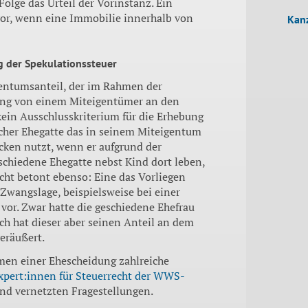
olge das Urteil der Vorinstanz. Ein
 vor, wenn eine Immobilie innerhalb von
Kanz
g der Spekulationssteuer
igentumsanteil, der im Rahmen der
ng von einem Miteigentümer an den
kein Ausschlusskriterium für die Erhebung
licher Ehegatte das in seinem Miteigentum
ken nutzt, wenn er aufgrund der
schiedene Ehegatte nebst Kind dort leben,
icht betont ebenso: Eine das Vorliegen
Zwangslage, beispielsweise bei einer
vor. Zwar hatte die geschiedene Ehefrau
ich hat dieser aber seinen Anteil an dem
veräußert.
hmen einer Ehescheidung zahlreiche
xpert:innen für Steuerrecht der WWS-
d vernetzten Fragestellungen.