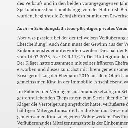
des Verkaufs und in den beiden vorangegangenen Jahre
Spekulationssteuer unabhängig von der Haltefrist. Bei
wurden, beginnt die Zehnjahresfrist mit dem Erwerbsd
Auch im Scheidungsfall steuerpflichtiges privates Ver
Aber was passiert bei der der teilweisen Veräußerung
Ehescheidung? Auch dann muss der Gewinn aus der Ve
Einkommensteuer unterworfen werden. Dies hat der B
vom 14.02.2023, Az.: IX R 11/21). Der Hintergrund la
Der Kläger hatte zusammen mit seiner früheren Ehefra
erworben und dieses zunächst mit ihrem gemeinsamen
Krise geriet, zog der Ehemann 2015 aus dem Objekt au
gemeinsamen Kind in der Immobilie. Anschließend wu
Im Rahmen der Vermögensauseinandersetzung im Sch
getrennt lebenden Ehepartnern zum Streit über die I
Kläger die Versteigerung angedroht hatte, veräußerte
hälftigen Miteigentumsanteil an die Ehefrau. Diese n
gemeinsamen Kind zu eigenen Wohnzwecken. Das Fin
Veräußerung des Miteigentumsanteils der Einkommens