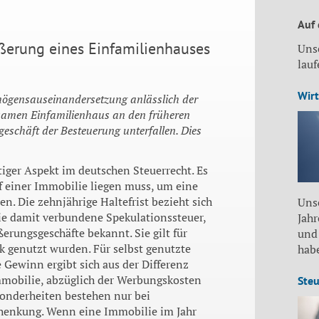
Auf
äußerung eines Einfamilienhauses
Uns
lau
Wirt
ögensauseinandersetzung anlässlich der
samen Einfamilienhaus an den früheren
eschäft der Besteuerung unterfallen. Dies
tiger Aspekt im deutschen Steuerrecht. Es
f einer Immobilie liegen muss, um eine
. Die zehnjährige Haltefrist bezieht sich
Unse
ie damit verbundene Spekulationssteuer,
Jah
erungsgeschäfte bekannt. Sie gilt für
und
 genutzt wurden. Für selbst genutzte
habe
 Gewinn ergibt sich aus der Differenz
mmobilie, abzüglich der Werbungskosten
Steu
onderheiten bestehen nur bei
chenkung. Wenn eine Immobilie im Jahr