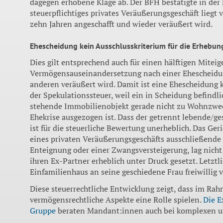
dagegen erhobene Klage ab. Der BFH bestätigte in der F
steuerpflichtiges privates Veräußerungsgeschäft liegt
zehn Jahren angeschafft und wieder veräußert wird.
Ehescheidung kein Ausschlusskriterium für die Erhebun
Dies gilt entsprechend auch für einen hälftigen Mite
Vermögensauseinandersetzung nach einer Ehescheidu
anderen veräußert wird. Damit ist eine Ehescheidung 
der Spekulationssteuer, weil ein in Scheidung befind
stehende Immobilienobjekt gerade nicht zu Wohnzwec
Ehekrise ausgezogen ist. Dass der getrennt lebende/ge
ist für die steuerliche Bewertung unerheblich. Das Ger
eines privaten Veräußerungsgeschäfts ausschließende 
Enteignung oder einer Zwangsversteigerung, lag nicht 
ihren Ex-Partner erheblich unter Druck gesetzt. Letztl
Einfamilienhaus an seine geschiedene Frau freiwillig 
Diese steuerrechtliche Entwicklung zeigt, dass im Ra
vermögensrechtliche Aspekte eine Rolle spielen.
Die E
Gruppe
beraten Mandant:innen auch bei komplexen un