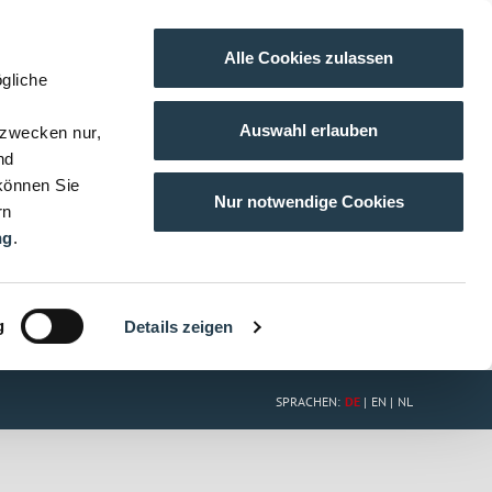
Alle Cookies zulassen
gliche
Auswahl erlauben
gzwecken nur,
nd
 können Sie
Nur notwendige Cookies
rn
ng
.
g
Details zeigen
SPRACHEN:
DE
EN
NL