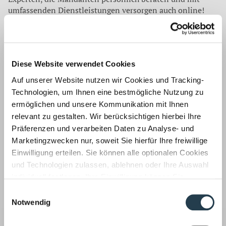
umfassenden Dienstleistungen versorgen auch online!
Auf den anderen Seiten finden Sie neben wichtigen
Branchen-Links auch aktuelle Video-Tipps, News und
Infos. Rechtliche Fachinformationen wie etwa
Compliance-Management oder Nonprofit-Recht werden
Diese Website verwendet Cookies
laufend für Sie aktualisiert.
Auf unserer Website nutzen wir Cookies und Tracking-
Sprechen Sie bei Fragen mit Ihrem Berater, er hilft Ihnen
Technologien, um Ihnen eine bestmögliche Nutzung zu
gerne weiter.
ermöglichen und unsere Kommunikation mit Ihnen
relevant zu gestalten. Wir berücksichtigen hierbei Ihre
Zurück
Präferenzen und verarbeiten Daten zu Analyse- und
Marketingzwecken nur, soweit Sie hierfür Ihre freiwillige
Einwilligung erteilen. Sie können alle optionalen Cookies
Auf dem neuesten Stand
und Technologien zulassen, ablehnen oder Ihre Auswahl
Unsere Mitarbeiter befassen sich für unsere Mandanten
individuell festlegen. Ihre Einwilligung können Sie
laufend mit aktuellen Themen aus
jederzeit mit Wirkung für die Zukunft widerrufen.
Einwilligungsauswahl
Informationen zu von uns und Drittanbietern eingesetzten
Notwendig
Wirtschaftsprüfung ›
Technologien sowie zum Widerruf finden Sie in unserer
Datenschutzerklärung
.