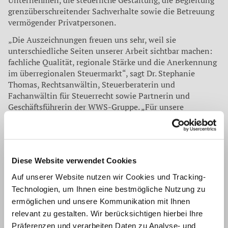
Unternehmen, die steuerliche Gestaltung, die Begleitung
grenzüberschreitender Sachverhalte sowie die Betreuung
vermögender Privatpersonen.
„Die Auszeichnungen freuen uns sehr, weil sie
unterschiedliche Seiten unserer Arbeit sichtbar machen:
fachliche Qualität, regionale Stärke und die Anerkennung
im überregionalen Steuermarkt“, sagt Dr. Stephanie
Thomas, Rechtsanwältin, Steuerberaterin und
Fachanwältin für Steuerrecht sowie Partnerin und
Geschäftsführerin der WWS-Gruppe. „Für unsere
Mandantinnen und Mandanten zählt vor allem, dass wir
komplexe steuerliche, rechtliche und
betriebswirtschaftliche Fragestellungen aus einer Hand
bearbeiten und zugleich eine persönliche Betreuung
Diese Website verwendet Cookies
sicherstellen können.“
Auf unserer Website nutzen wir Cookies und Tracking-
Die jüngsten Auszeichnungen unterstreichen den
Technologien, um Ihnen eine bestmögliche Nutzung zu
Anspruch der WWS-Gruppe, mittelständische
ermöglichen und unsere Kommunikation mit Ihnen
Unternehmen, Unternehmerfamilien, Heilberufe,
gemeinnützige Einrichtungen und vermögende
relevant zu gestalten. Wir berücksichtigen hierbei Ihre
Privatpersonen fachlich breit, spezialisiert und verlässlich
Präferenzen und verarbeiten Daten zu Analyse- und