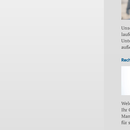
Uns
lauf
Unt
auß
Rec
Wel
Ihr
Man
für 