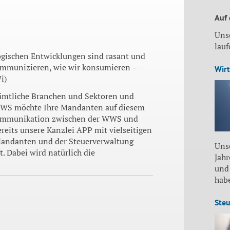
Auf
Uns
lau
logischen Entwicklungen sind rasant und
kommunizieren, wie wir konsumieren –
Wirt
i)
sämtliche Branchen und Sektoren und
e WWS möchte Ihre Mandanten auf diesem
e Kommunikation zwischen der WWS und
reits unsere Kanzlei APP mit vielseitigen
 Mandanten und der Steuerverwaltung
Unse
 Dabei wird natürlich die
Jah
und
habe
Steu