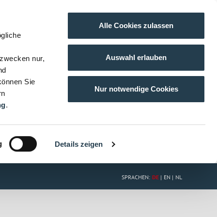
Alle Cookies zulassen
gliche
Auswahl erlauben
gzwecken nur,
nd
 können Sie
Nur notwendige Cookies
rn
ng
.
g
Details zeigen
SPRACHEN:
DE
EN
NL