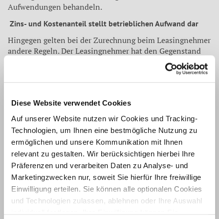
Aufwendungen behandeln.
Zins- und Kostenanteil stellt betrieblichen Aufwand dar
Hingegen gelten bei der Zurechnung beim Leasingnehmer
andere Regeln. Der Leasingnehmer hat den Gegenstand
mit den Anschaffungs- und Herstellungskosten zu
aktiveren und über die Nutzungsdauer abzuschreiben.
Ebenso hat der Leasingnehmer die Pflicht, eine
Verbindlichkeit gegenüber dem Leasinggeber und die
Diese Website verwendet Cookies
Leasingraten in einen Zins- und Kostenanteil sowie einen
Tilgungsanteil aufzuteilen. Der Zins- und Kostenanteil
Auf unserer Website nutzen wir Cookies und Tracking-
stellt betrieblichen Aufwand dar, der Tilgungsanteil
Technologien, um Ihnen eine bestmögliche Nutzung zu
mindert (erfolgsneutral) die Kaufpreisverbindlichkeit
ermöglichen und unsere Kommunikation mit Ihnen
gegenüber dem Leasinggeber. Der Leasinggeber muss eine
relevant zu gestalten. Wir berücksichtigen hierbei Ihre
Kaufpreisforderung gegen den Leasingnehmer in Höhe der
Präferenzen und verarbeiten Daten zu Analyse- und
den Leasingraten zugrunde gelegten
Marketingzwecken nur, soweit Sie hierfür Ihre freiwillige
Anschaffungskosten/Herstellungskosten ausweisen.
Einwilligung erteilen. Sie können alle optionalen Cookies
Eine Aktivierung des Leasinggegenstandes beim
und Technologien zulassen, ablehnen oder Ihre Auswahl
Leasingnehmer kann unter Umständen bei günstigen
individuell festlegen. Ihre Einwilligung können Sie
Kaufoptionen nach der Leasingzeit oder beim Leasing