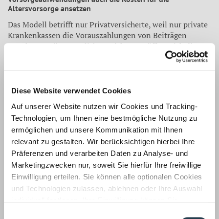
Altersvorsorge ansetzen
Das Modell betrifft nur Privatversicherte, weil nur private
Krankenkassen die Vorauszahlungen von Beiträgen
annehmen. Für gesetzlich Versicherte eröffnet sich diese
Möglichkeit nicht. Da aber die allermeisten Unternehmer,
Selbstständigen und auch viele gutverdienende
Führungskräfte ohnehin privatversichert sind, betrifft die
Regelung eine Vielzahl von Personen. Obacht: Aufgrund
Diese Website verwendet Cookies
unterschiedlicher Handhabungsregelungen könnte folgen,
Auf unserer Website nutzen wir Cookies und Tracking-
dass die Vorauszahlungen für die Jahre 2023 und 2024 vor
Technologien, um Ihnen eine bestmögliche Nutzung zu
dem 22. Dezember 2022 geleistet werden müssen, damit
ermöglichen und unsere Kommunikation mit Ihnen
das Finanzamt die Vorauszahlungen bei der Ermittlung
der für das Jahr 2018 zu berücksichtigenden
relevant zu gestalten. Wir berücksichtigen hierbei Ihre
Vorsorgeaufwendungen anerkennt.
Präferenzen und verarbeiten Daten zu Analyse- und
Marketingzwecken nur, soweit Sie hierfür Ihre freiwillige
Zusätzlich können bei den Vorsorgeaufwendungen auch
Einwilligung erteilen. Sie können alle optionalen Cookies
die Kosten für die Altersvorsorge angesetzt werden. Sie
und Technologien zulassen, ablehnen oder Ihre Auswahl
mindern als Sonderausgaben den Betrag, von dem später
individuell festlegen. Ihre Einwilligung können Sie
die Steuer berechnet wird. Der Vorteil:
Vorsorgeaufwendungen für das Alter können 2022
jederzeit mit Wirkung für die Zukunft widerrufen.
Einwilligungsauswahl