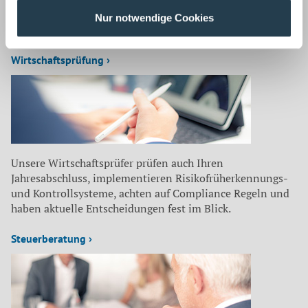
Unsere Mitarbeiter befassen sich für unsere Mandanten
Nur notwendige Cookies
laufend mit aktuellen Themen aus
Wirtschaftsprüfung ›
Unsere Wirtschaftsprüfer prüfen auch Ihren
Jahresabschluss, implementieren Risikofrüherkennungs-
und Kontrollsysteme, achten auf Compliance Regeln und
haben aktuelle Entscheidungen fest im Blick.
Steuerberatung ›