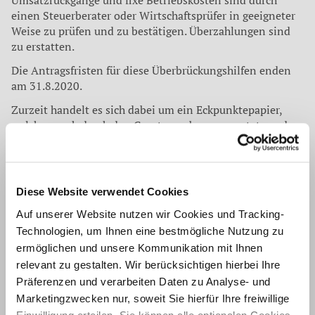
einen Steuerberater oder Wirtschaftsprüfer in geeigneter
Weise zu prüfen und zu bestätigen. Überzahlungen sind
zu erstatten.
Die Antragsfristen für diese Überbrückungshilfen enden
am 31.8.2020.
Zurzeit handelt es sich dabei um ein Eckpunktepapier,
welches noch durch den Gesetzesgeber umgesetzt werden
muss. Auch sind diverse Detailfragen und
Konkretisierungen durch den Gesetzgeber und evtl.
Verwaltungsanweisungen noch zu beantworten.
Trotzdem stehen wir Ihnen gerne jederzeit für Fragen
Diese Website verwendet Cookies
oder gemeinsame Überlegungen wie gewohnt zur
Auf unserer Website nutzen wir Cookies und Tracking-
Verfügung. Sprechen Sie uns gerne an.
Technologien, um Ihnen eine bestmögliche Nutzung zu
Sobald uns neue Informationen und Konkretisierungen
ermöglichen und unsere Kommunikation mit Ihnen
vorliegen, werden wir diese zeitnah an Sie weiterleiten.
relevant zu gestalten. Wir berücksichtigen hierbei Ihre
Die gesamten Maßnahmen des beschlossenen
Präferenzen und verarbeiten Daten zu Analyse- und
Konjunkturpakets können Sie dem beigefügten, in dieser
Marketingzwecken nur, soweit Sie hierfür Ihre freiwillige
Form vom Bundesministerium für Wirtschaft und Energie