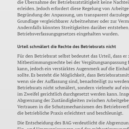
die Übernahme der Betriebsratstätigkeit keine Nachtei
erleiden. Jedoch erfordert diese Regelung von Arbeit
Begründung der Anpassung, um transparent darzulegen
Grundlage vergleichbarer Arbeitnehmer oder zur Verme
Andernfalls könnten Streitigkeiten darüber entstehen
Betriebsverfassungsgesetzes eingehalten wurden.
Urteil schmälert die Rechte des Betriebsrats nicht
Für den Betriebsrat selbst bedeutet das Urteil, dass e
Mitbestimmungsrechte bei der Vergütungsanpassung fr
kann, jedoch ein verstärktes Augenmerk auf die Einha
sollte. Es besteht die Möglichkeit, dass Betriebsratsmi
wenn sie der Auffassung sind, benachteiligt zu werden. 
Betriebsrats nicht schmälert, sondern vielmehr auf ei
im Zweifel gerichtlich durchgesetzt werden kann. Insge
Abgrenzung der Zuständigkeiten zwischen Arbeitgeber
Vertrauen in die Schutzmechanismen des Betriebsverfa
die betriebliche Praxis erleichtert und beschleunigt.
Die Entscheidung des BAG verdeutlicht die Abgrenzu
Ein- und Umgruppierungen und der mitbestimmungsf