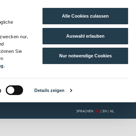
Alle Cookies zulassen
gliche
Auswahl erlauben
gzwecken nur,
nd
 können Sie
Nur notwendige Cookies
rn
ng
.
g
Details zeigen
SPRACHEN:
DE
EN
NL