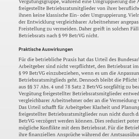
Vergütungsgruppe, während eine Umgruppierung die Än
freigestellte Betriebsratsmitglieder von ihrer beruflic
ihnen keine klassische Ein- oder Umgruppierung. Viel
der Entwicklung vergleichbarer Arbeitnehmer angepas
Freistellung zu vermeiden. Daher greift in solchen F
Betriebsrats nach § 99 BetrVG nicht.
Praktische Auswirkungen
Für die betriebliche Praxis hat das Urteil des Bundesa
Arbeitgeber sind nicht verpflichtet, den Betriebsrat
§ 99 BetrVG einzubeziehen, wenn es um die Anpassung
Betriebsratsmitglieds geht. Dennoch bleibt die Pflich
aus §§ 37 Abs. 4 und 78 Satz 2 BetrVG sorgfältig zu bea
Vergütung freigestellter Betriebsratsmitglieder entwe
vergleichbarer Arbeitnehmer oder an die Vermeidung 
Das Urteil schafft für Arbeitgeber Klarheit und Planu
freigestellter Betriebsratsmitglieder nun nicht durc
BetrVG verzögert werden können. Dies reduziert pote
mögliche Konflikte mit dem Betriebsrat. Für die Betrieb
ihre finanziellen Ansprüche während der Amtsausübung.