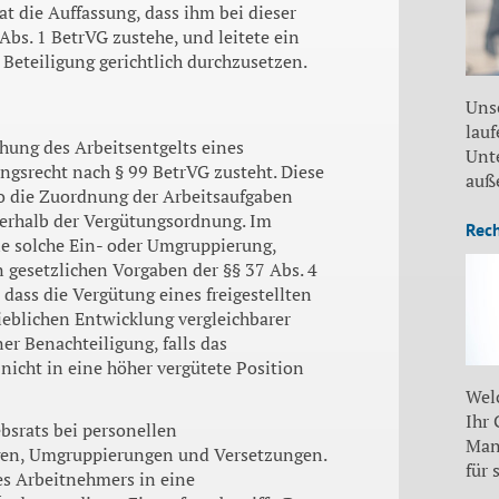
at die Auffassung, dass ihm bei dieser
bs. 1 BetrVG zustehe, und leitete ein
Beteiligung gerichtlich durchzusetzen.
Uns
lauf
öhung des Arbeitsentgelts eines
Unt
ngsrecht nach § 99 BetrVG zusteht. Diese
auß
o die Zuordnung der Arbeitsaufgaben
erhalb der Vergütungsordnung. Im
Rec
ne solche Ein- oder Umgruppierung,
gesetzlichen Vorgaben der §§ 37 Abs. 4
dass die Vergütung eines freigestellten
ieblichen Entwicklung vergleichbarer
r Benachteiligung, falls das
icht in eine höher vergütete Position
Wel
Ihr
bsrats bei personellen
Man
gen, Umgruppierungen und Versetzungen.
für 
es Arbeitnehmers in eine