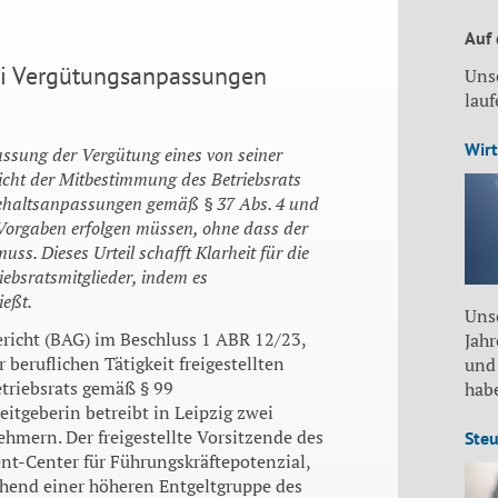
Auf
ei Vergütungsanpassungen
Uns
lau
Wirt
assung der Vergütung eines von seiner
 nicht der Mitbestimmung des Betriebsrats
s Gehaltsanpassungen gemäß § 37 Abs. 4 und
 Vorgaben erfolgen müssen, ohne dass der
ss. Dieses Urteil schafft Klarheit für die
riebsratsmitglieder, indem es
ießt.
Unse
richt (BAG) im Beschluss 1 ABR 12/23,
Jah
 beruflichen Tätigkeit freigestellten
und
triebsrats gemäß § 99
habe
eitgeberin betreibt in Leipzig zwei
hmern. Der freigestellte Vorsitzende des
Steu
ent-Center für Führungskräftepotenzial,
chend einer höheren Entgeltgruppe des