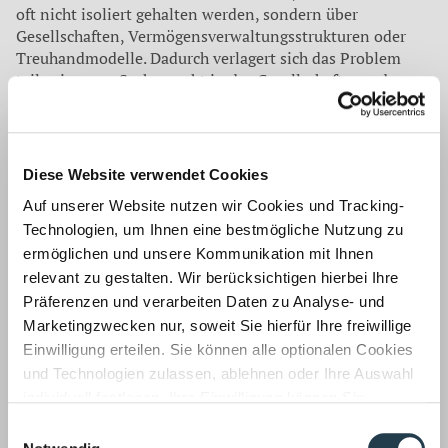
oft nicht isoliert gehalten werden, sondern über
Gesellschaften, Vermögensverwaltungsstrukturen oder
Treuhandmodelle. Dadurch verlagert sich das Problem
teilweise vom Sachenrecht in das Gesellschafts- und
Steuerrecht. Bei Anteilen an ausländischen
Immobiliengesellschaften stellt sich dann die Frage, ob
der Quellenstaat die Immobilie weiterhin als
maßgeblichen Anknüpfungspunkt behandelt oder ob er
Diese Website verwendet Cookies
den Anteilserwerb als eigenständigen steuerlichen
Auf unserer Website nutzen wir Cookies und Tracking-
Tatbestand erfasst. Solche Unterschiede entscheiden
Technologien, um Ihnen eine bestmögliche Nutzung zu
darüber, welche Steuer entsteht, welche Anrechnung
möglich ist und welche Nachweise erforderlich sind.
ermöglichen und unsere Kommunikation mit Ihnen
Gerade weil das Ergebnis stark vom Einzelfall abhängt, ist
relevant zu gestalten. Wir berücksichtigen hierbei Ihre
es riskant, aus nationalen Erfahrungswerten zu schließen,
Präferenzen und verarbeiten Daten zu Analyse- und
dass eine Immobilie „immer“ im Belegenheitsstaat
Marketingzwecken nur, soweit Sie hierfür Ihre freiwillige
abschließend besteuert wird.
Einwilligung erteilen. Sie können alle optionalen Cookies
und Technologien zulassen, ablehnen oder Ihre Auswahl
Ausländische Betriebsstätten, Beteiligungen und
individuell festlegen. Ihre Einwilligung können Sie
Betriebsvermögen erfordern klare Abgrenzungen
jederzeit mit Wirkung für die Zukunft widerrufen.
Einwilligungsauswahl
Unternehmerische Vermögensnachfolge ist häufig mit
Informationen zu von uns und Drittanbietern eingesetzten