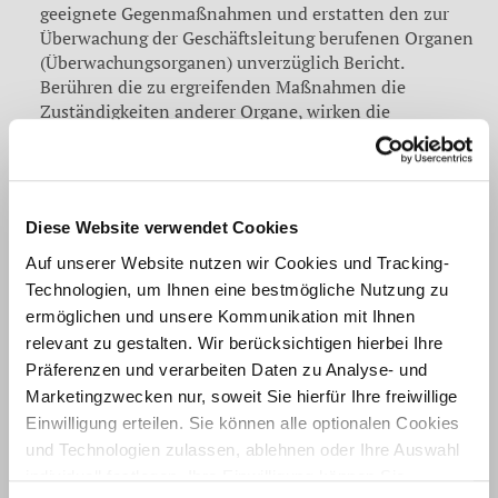
geeignete Gegenmaßnahmen und erstatten den zur
Überwachung der Geschäftsleitung berufenen Organen
(Überwachungsorganen) unverzüglich Bericht.
Berühren die zu ergreifenden Maßnahmen die
Zuständigkeiten anderer Organe, wirken die
Geschäftsleiter unverzüglich auf deren Befassung hin.
Bei Gesellschaften ohne Rechtspersönlichkeit im Sinne
von § 15a Absatz 1 Satz 3 und Absatz 2 der
Diese Website verwendet Cookies
Insolvenzordnung gilt Absatz 1 entsprechend für die
Auf unserer Website nutzen wir Cookies und Tracking-
Geschäftsleiter der zur Geschäftsführung berufenen
Gesellschafter.
Technologien, um Ihnen eine bestmögliche Nutzung zu
ermöglichen und unsere Kommunikation mit Ihnen
relevant zu gestalten. Wir berücksichtigen hierbei Ihre
Weitergehende Pflichten, die sich aus anderen
Präferenzen und verarbeiten Daten zu Analyse- und
Gesetzen ergeben, bleiben unberührt.
Marketingzwecken nur, soweit Sie hierfür Ihre freiwillige
Einwilligung erteilen. Sie können alle optionalen Cookies
Zurück
und Technologien zulassen, ablehnen oder Ihre Auswahl
individuell festlegen. Ihre Einwilligung können Sie