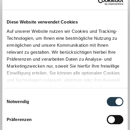
Unsere Wirtschaftsprüfer prüfen auch Ihren
Jahresabschluss, implementieren Risikofrüherkennungs-
und Kontrollsysteme, achten auf Compliance Regeln und
Diese Website verwendet Cookies
haben aktuelle Entscheidungen fest im Blick.
Auf unserer Website nutzen wir Cookies und Tracking-
Steuerberatung ›
Technologien, um Ihnen eine bestmögliche Nutzung zu
ermöglichen und unsere Kommunikation mit Ihnen
relevant zu gestalten. Wir berücksichtigen hierbei Ihre
Präferenzen und verarbeiten Daten zu Analyse- und
Marketingzwecken nur, soweit Sie hierfür Ihre freiwillige
Einwilligung erteilen. Sie können alle optionalen Cookies
Unsere Steuerberater informieren unsere Mandanten
und Technologien zulassen, ablehnen oder Ihre Auswahl
laufend über steuerrelevante Neuigkeiten: neue
individuell festlegen. Ihre Einwilligung können Sie
Unterstützungsangebote, geänderte Antragsfristen,
jederzeit mit Wirkung für die Zukunft widerrufen.
Einwilligungsauswahl
außergewöhnliche Gestaltungsmöglichkeiten u. v. m.
Informationen zu von uns und Drittanbietern eingesetzten
Notwendig
Technologien sowie zum Widerruf finden Sie in unserer
Rechtsberatung ›
Datenschutzerklärung
.
Präferenzen