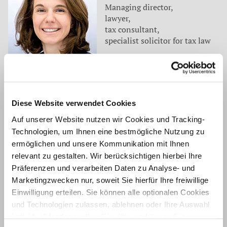
Managing director,
lawyer,
tax consultant,
specialist solicitor for tax law
Contact
Tel.: 0049 2166 971-130
sthomas@wws-mg.de
Diese Website verwendet Cookies
Zurück
Auf unserer Website nutzen wir Cookies und Tracking-
Technologien, um Ihnen eine bestmögliche Nutzung zu
ermöglichen und unsere Kommunikation mit Ihnen
Auf dem neuesten Stand
relevant zu gestalten. Wir berücksichtigen hierbei Ihre
Unsere Mitarbeiter befassen sich für unsere Mandanten
Präferenzen und verarbeiten Daten zu Analyse- und
laufend mit aktuellen Themen aus
Marketingzwecken nur, soweit Sie hierfür Ihre freiwillige
Einwilligung erteilen. Sie können alle optionalen Cookies
Wirtschaftsprüfung ›
und Technologien zulassen, ablehnen oder Ihre Auswahl
individuell festlegen. Ihre Einwilligung können Sie